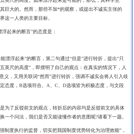
五英尺的高度。如果漂浮起来是可能的，那么，其科学意
其巨大的。然而，那些不加*的观察，或提出不诚实主张的
界这一人类的主要目标。
漂浮起来的断言”的态度是：
能漂浮起来”的断言，第二句通过“但是”进行转折，提出“只
五英尺的高度”，即摆明了自己的观点：在真实的情况下，人
的意义，又用关联词“然而”进行转折，强调不诚实会将人引入歧
定态度，B选项符合。A、C、D选项皆为积极态度，与文段
是为了反驳前文的观点，转折后的内容均是反驳前文的具体
换一个问法，我们是否又能读懂作者的意图呢?请看下一题。
加强制度执行的监督，切实把我国制度优势转化为治理效能”，