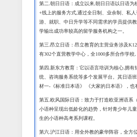
第二.朝日日语：成立以来,朝日日语以日语为
+线上的服务方式,通过全日制、业余制、私
游、就职、中日升学等不同需求的学员提供教
学输出成功率较高的留学服务机构之一。
第三.昂立日语：昂立教育的主营业务涉及K1
有302个直营教学中心，全1000多所合作学校
第四.新东方教育：它以语言培训为核心,拥
统、咨询服务系统等多个发展平台。其日语班
材一-《标准日本语》 《大家的日本语》，
第五.欧风国际日语：致力于打造欧亚洲语系
小语种呈现出低龄化的趋势，针对青少年儿童
生的小语种高考系列课程。
第六.沪江日语：用全外教的豪华阵容，全方