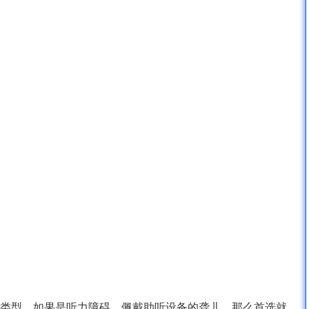
类型，如果是听力障碍，佩戴助听设备的聋儿，那么首选就