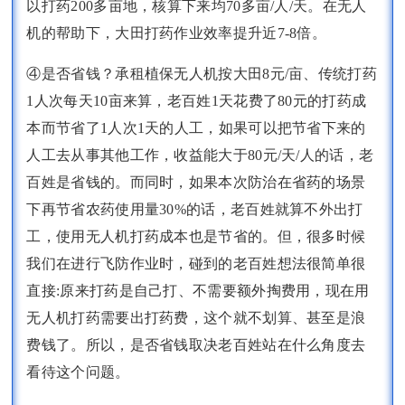
以打药200多亩地，核算下来均70多亩/人/天。在无人
机的帮助下，大田打药作业效率提升近7-8倍。
④是否省钱？承租植保无人机按大田8元/亩、传统打药
1人次每天10亩来算，老百姓1天花费了80元的打药成
本而节省了1人次1天的人工，如果可以把节省下来的
人工去从事其他工作，收益能大于80元/天/人的话，老
百姓是省钱的。而同时，如果本次防治在省药的场景
下再节省农药使用量30%的话，老百姓就算不外出打
工，使用无人机打药成本也是节省的。但，很多时候
我们在进行飞防作业时，碰到的老百姓想法很简单很
直接:原来打药是自己打、不需要额外掏费用，现在用
无人机打药需要出打药费，这个就不划算、甚至是浪
费钱了。所以，是否省钱取决老百姓站在什么角度去
看待这个问题。