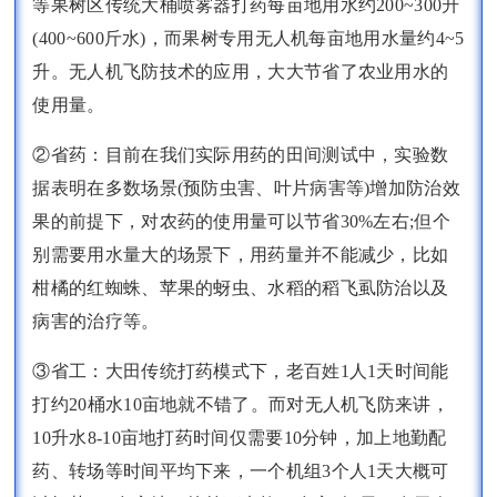
等果树区传统大桶喷雾器打药每亩地用水约200~300升
(400~600斤水)，而果树专用无人机每亩地用水量约4~5
升。无人机飞防技术的应用，大大节省了农业用水的
使用量。
②省药：目前在我们实际用药的田间测试中，实验数
据表明在多数场景(预防虫害、叶片病害等)增加防治效
果的前提下，对农药的使用量可以节省30%左右;但个
别需要用水量大的场景下，用药量并不能减少，比如
柑橘的红蜘蛛、苹果的蚜虫、水稻的稻飞虱防治以及
病害的治疗等。
③省工：大田传统打药模式下，老百姓1人1天时间能
打约20桶水10亩地就不错了。而对无人机飞防来讲，
10升水8-10亩地打药时间仅需要10分钟，加上地勤配
药、转场等时间平均下来，一个机组3个人1天大概可